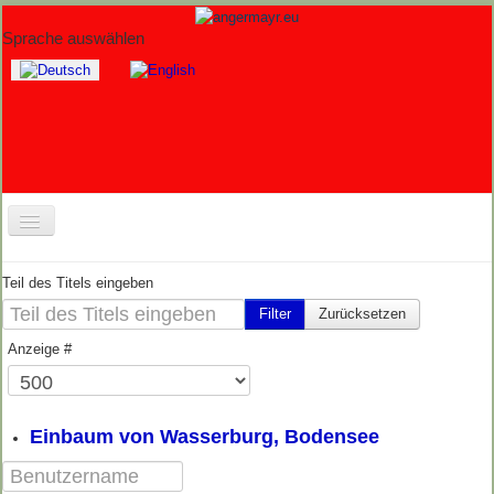
Sprache auswählen
Home
Teil des Titels eingeben
Fotos
Filter
Zurücksetzen
Anzeige #
Wracks
Workshops
Berichte
Einbaum von Wasserburg, Bodensee
Software