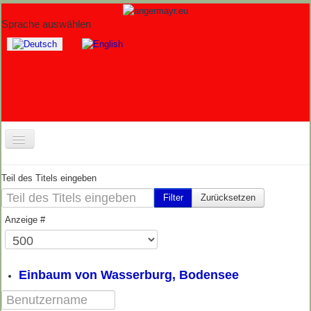
Sprache auswählen
Home
Teil des Titels eingeben
Fotos
Filter
Zurücksetzen
Anzeige #
Wracks
Workshops
Berichte
Einbaum von Wasserburg, Bodensee
Software